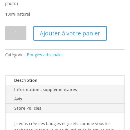
photo)
100% naturel
quantité
Ajouter à votre panier
de
Bougies
artisanales
Catégorie :
Bougies artisanales
lettre
alphabétique
Description
Informations supplémentaires
Avis
Store Policies
Je vous crée des bougies et galets comme vous les