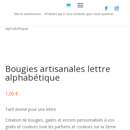
Site en amélioration… N’hésitez pas à nous contacter pour toute question…
Informations supplémentaires
Accueil
/
Bougies artisanales
/ Bougies artisanales lettre
alphabétique
Commerçant
Hardecor
Bougies artisanales lettre
alphabétique
1,00
€
Tarif donné pour une lettre
Création de bougies, galets et encens personnalisés à vos
goûts et couleurs (voir les parfums et couleurs sur la 2ème