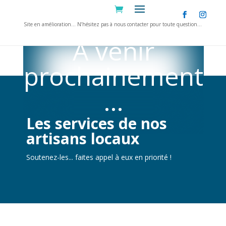
Site en amélioration… N’hésitez pas à nous contacter pour toute question…
A venir
prochainement
…
Les services de nos
artisans locaux
Soutenez-les... faites appel à eux en priorité !