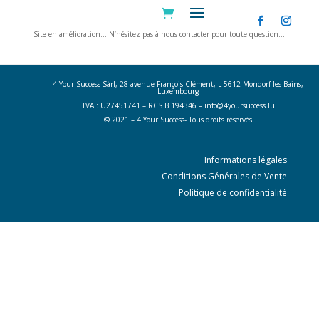
Site en amélioration… N’hésitez pas à nous contacter pour toute question…
Nous contacter
4 Your Success Sàrl, 28 avenue François Clément, L-5612 Mondorf-les-Bains,
Luxembourg
TVA : U27451741 – RCS B 194346 –
info@4yoursuccess.lu
© 2021 – 4 Your Success- Tous droits réservés
Informations légales
Conditions Générales de Vente
Politique de confidentialité