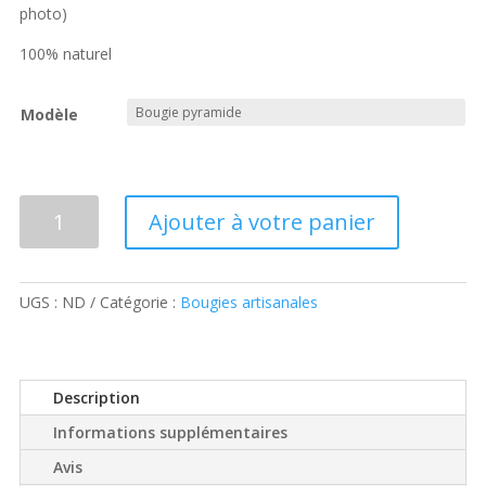
photo)
100% naturel
Modèle
quantité
Ajouter à votre panier
de
Bougies
artisanales
UGS :
ND
Catégorie :
Bougies artisanales
pyramides
fleurs
coeurs
Description
Informations supplémentaires
Avis