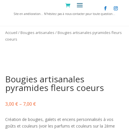
Site en amélioration… N’hésitez pas à nous contacter pour toute question…
Informations supplémentaires
Accueil
/
Bougies artisanales
/ Bougies artisanales pyramides fleurs
Commerçant
Hardecor
coeurs
Modèle
Bougie coeur
,
Bougie fleur
,
Bougie pyramide
Bougies artisanales
pyramides fleurs coeurs
3,00
€
–
7,00
€
Création de bougies, galets et encens personnalisés à vos
goûts et couleurs (voir les parfums et couleurs sur la 2ème