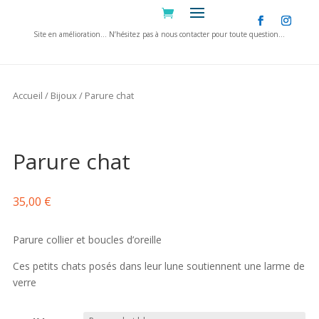
Site en amélioration… N’hésitez pas à nous contacter pour toute question…
Informations supplémentaires
Commerçant
Glass Stardust verrerie à la flamme
Accueil
/
Bijoux
/ Parure chat
Parure chat bleue
,
Parure chat rouge
,
Parure
Modèle
chat verte
Parure chat
35,00
€
Parure collier et boucles d’oreille
Ces petits chats posés dans leur lune soutiennent une larme de
verre