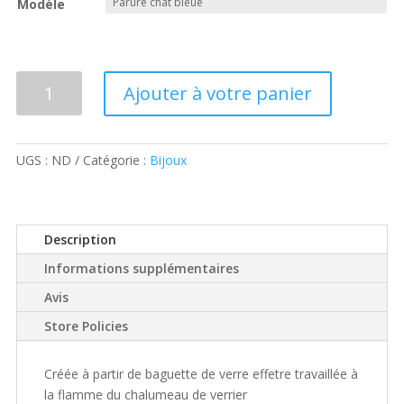
Modèle
quantité
Ajouter à votre panier
de
Parure
chat
UGS :
ND
Catégorie :
Bijoux
Description
Informations supplémentaires
Avis
Store Policies
Créée à partir de baguette de verre effetre travaillée à
la flamme du chalumeau de verrier