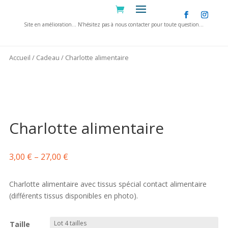
Site en amélioration… N’hésitez pas à nous contacter pour toute question…
Informations supplémentaires
Accueil
/
Cadeau
/ Charlotte alimentaire
Commerçant
Crea Zibus
Taille
L, M, S, XS, Lot 4 tailles
Charlotte alimentaire
3,00
€
–
27,00
€
Charlotte alimentaire avec tissus spécial contact alimentaire
(différents tissus disponibles en photo).
Taille