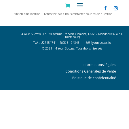
Site en amélioration… N’hésitez pas à nous contacter pour toute question…
Nous contacter
4 Your Success Sàrl, 28 avenue François Clément, L-5612 Mondorf-les-Bains,
Luxembourg
TVA : U27451741 – RCS B 194346 –
info@4yoursuccess.lu
© 2021 – 4 Your Success- Tous droits réservés
Informations légales
Conditions Générales de Vente
Politique de confidentialité