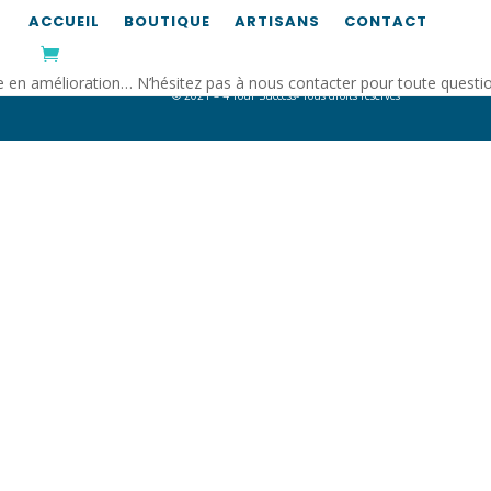
ACCUEIL
BOUTIQUE
ARTISANS
CONTACT
4 Your Success Sàrl, 28 avenue François Clément, L-5612 Mondorf-les-Bains, Luxem
TVA : U27451741 – RCS B 194346 –
info@4yoursuccess.lu
e en amélioration… N’hésitez pas à nous contacter pour toute quest
© 2021 – 4 Your Success- Tous droits réservés