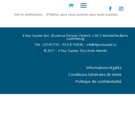
Site en amélioration… N’hésitez pas à nous contacter pour toute question…
Nous contacter
4 Your Success Sàrl, 28 avenue François Clément, L-5612 Mondorf-les-Bains,
Luxembourg
TVA : U27451741 – RCS B 194346 –
info@4yoursuccess.lu
© 2021 – 4 Your Success- Tous droits réservés
Informations légales
Conditions Générales de Vente
Politique de confidentialité