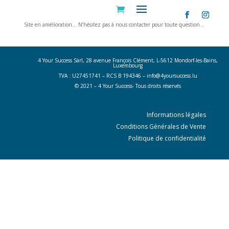
Site en amélioration… N’hésitez pas à nous contacter pour toute question…
Nous contacter
4 Your Success Sàrl, 28 avenue François Clément, L-5612 Mondorf-les-Bains,
Luxembourg
TVA : U27451741 – RCS B 194346 –
info@4yoursuccess.lu
© 2021 – 4 Your Success- Tous droits réservés
Informations légales
Conditions Générales de Vente
Politique de confidentialité