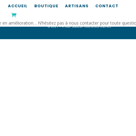
ACCUEIL
BOUTIQUE
ARTISANS
CONTACT
4 Your Success Sàrl, 28 avenue François Clément, L-5612 Mondorf-les-Bains, Luxem
TVA : U27451741 – RCS B 194346 –
info@4yoursuccess.lu
e en amélioration… N’hésitez pas à nous contacter pour toute quest
© 2021 – 4 Your Success- Tous droits réservés